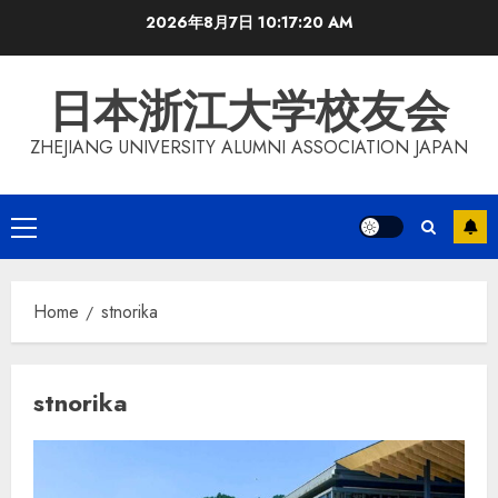
Skip
2026年8月7日
10:17:21 AM
to
content
日本浙江大学校友会
ZHEJIANG UNIVERSITY ALUMNI ASSOCIATION JAPAN
Primary
Menu
Home
stnorika
stnorika