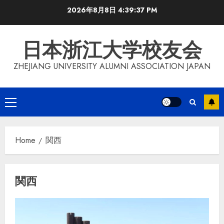
Skip
2026年8月8日
4:39:37 PM
to
content
日本浙江大学校友会
ZHEJIANG UNIVERSITY ALUMNI ASSOCIATION JAPAN
Primary
Menu
Home
関西
関西