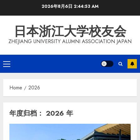
Skip
2026年8月6日
2:44:54 AM
to
content
日本浙江大学校友会
ZHEJIANG UNIVERSITY ALUMNI ASSOCIATION JAPAN
Primary
Menu
Home
2026
年度归档：
2026 年